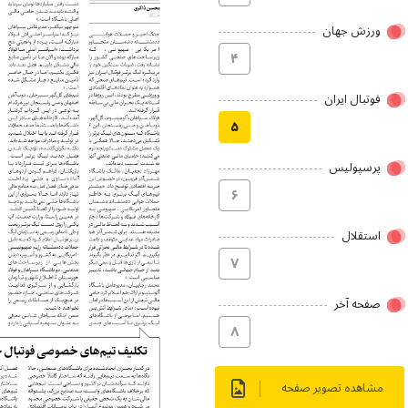
ورزش جهان
۴
فوتبال ایران
۵
پرسپولیس
۶
استقلال
۷
صفحه آخر
۸
مشاهده تصویر صفحه