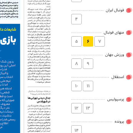
فوتبال ایران
۴
منهای فوتبال
۵
۶
۷
ورزش جهان
۸
۹
استقلال
۱۰
۱۱
پرسپولیس
۱۲
۱۳
پرونده
۱۴