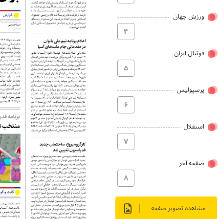
ورزش جهان
۴
فوتبال ایران
۵
پرسپولیس
۶
استقلال
۷
صفحه آخر
۸
مشاهده تصویر صفحه