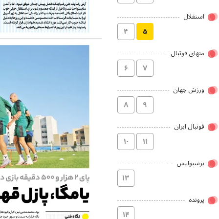
استقلال
۴
۵
منهای فوتبال
۶
۷
ورزش جهان
۸
۹
فوتبال ایران
۱۰
۱۱
پرسپولیس
۱۳
پرونده
۱۴