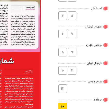
استقلال
۴
۵
منهای فوتبال
۶
۷
ورزش جهان
۸
۹
فوتبال ایران
۱۰
۱۱
پرسپولیس
۱۳
پرونده
۱۴